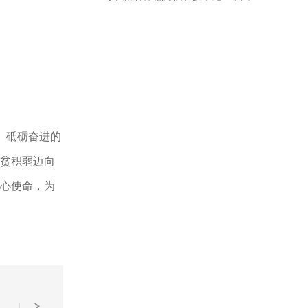
、砥砺奋进的
贫积弱迈向
心使命，为