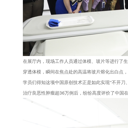
在展厅内，现场工作人员通过体
、玻片等进行了生
模
穿透体
，瞬间在焦点处的高温将玻片熔化出白点，
模
得知这项中国原创技术正是如此实现
不开刀
学员们
“
治疗良恶性肿瘤超36万例后，纷纷高度评价了中国