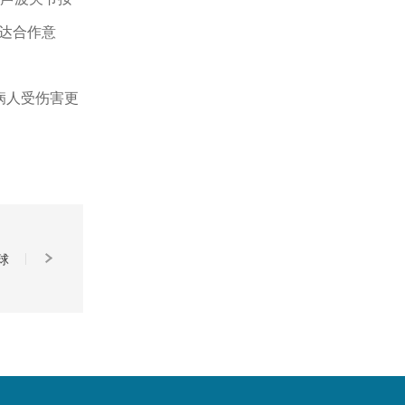
达合作意
病人受伤害更
球