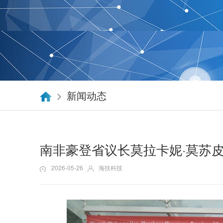
新闻动态
南非豪登省议长莫拉卡妮·莫苏
2026-05-26
海扶科技