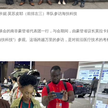
卡妮·莫苏皮耶（前排左三）率队参访海扶科技
洽谈会的南非豪登省代表团一行，与会期间，由豪登省议长莫拉卡
海扶科技”）参观。这场跨越万里的参访，是对前沿医疗技术的考